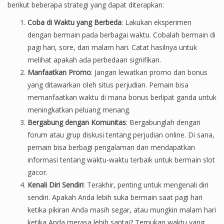
berikut beberapa strategi yang dapat diterapkan:
Coba di Waktu yang Berbeda
: Lakukan eksperimen
dengan bermain pada berbagai waktu. Cobalah bermain di
pagi hari, sore, dan malam hari. Catat hasilnya untuk
melihat apakah ada perbedaan signifikan.
Manfaatkan Promo
: Jangan lewatkan promo dan bonus
yang ditawarkan oleh situs perjudian. Pemain bisa
memanfaatkan waktu di mana bonus berlipat ganda untuk
meningkatkan peluang menang.
Bergabung dengan Komunitas
: Bergabunglah dengan
forum atau grup diskusi tentang perjudian online. Di sana,
pemain bisa berbagi pengalaman dan mendapatkan
informasi tentang waktu-waktu terbaik untuk bermain slot
gacor.
Kenali Diri Sendiri
: Terakhir, penting untuk mengenali diri
sendiri. Apakah Anda lebih suka bermain saat pagi hari
ketika pikiran Anda masih segar, atau mungkin malam hari
ketika Anda merasa lebih santai? Temukan waktu yang