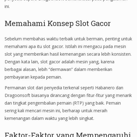
ini.
Memahami Konsep Slot Gacor
Sebelum membahas waktu terbaik untuk bermain, penting untuk
memahami apa itu slot gacor. Istilah ini mengacu pada mesin
slot yang memberikan hasil kemenangan secara lebih konsisten.
Dengan kata lain, slot gacor adalah mesin yang, karena
berbagai alasan, lebih “dermawan” dalam memberikan
pembayaran kepada pemain.
Permainan slot dari penyedia terkenal seperti Habanero dan
Dragoonsoft biasanya dirancang dengan fitur-fitur yang menarik
dan tingkat pengembalian pemain (RTP) yang baik. Pemain
sering kali mencari mesin ini, berharap untuk meraih
kemenangan dalam waktu yang lebih singkat.
Faktor-Faktor yang Mempengaruhi