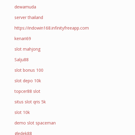
dewamuda
server thailand
https://indowin168.infinityfreeapp.com
kenari69
slot mahjong
Salju88
slot bonus 100
slot depo 10k
topcer88 slot
situs slot qris 5k
slot 10k
demo slot spaceman
gledek88