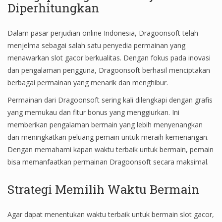
Diperhitungkan
Dalam pasar perjudian online Indonesia, Dragoonsoft telah
menjelma sebagai salah satu penyedia permainan yang
menawarkan slot gacor berkualitas. Dengan fokus pada inovasi
dan pengalaman pengguna, Dragoonsoft berhasil menciptakan
berbagai permainan yang menarik dan menghibur.
Permainan dari Dragoonsoft sering kali dilengkapi dengan grafis
yang memukau dan fitur bonus yang menggiurkan. Ini
memberikan pengalaman bermain yang lebih menyenangkan
dan meningkatkan peluang pemain untuk meraih kemenangan.
Dengan memahami kapan waktu terbaik untuk bermain, pemain
bisa memanfaatkan permainan Dragoonsoft secara maksimal.
Strategi Memilih Waktu Bermain
Agar dapat menentukan waktu terbaik untuk bermain slot gacor,