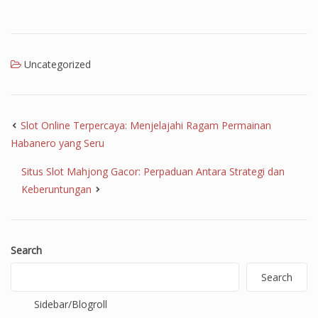
Uncategorized
Slot Online Terpercaya: Menjelajahi Ragam Permainan
Habanero yang Seru
Situs Slot Mahjong Gacor: Perpaduan Antara Strategi dan
Keberuntungan
Search
Search
Sidebar/Blogroll