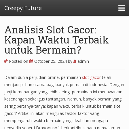
Creepy Future
Analisis Slot Gacor:
Kapan Waktu Terbaik
untuk Bermain?
Posted on
October 25, 2024
by
admin
Dalam dunia perjudian online, permainan
slot gacor
telah
menjadi pilihan utama bagi banyak pemain di Indonesia. Dengan
janji kemenangan yang lebih sering, permainan ini menawarkan
kesenangan sekaligus tantangan. Namun, banyak pemain yang
sering bertanya-tanya: kapan waktu terbaik untuk bermain slot
gacor? Artikel ini akan mengulas faktor-faktor yang
mempengaruhi waktu bermain yang ideal dan mengapa
penyedia seperti Dragoonsoft berkontribusi pada pengalaman