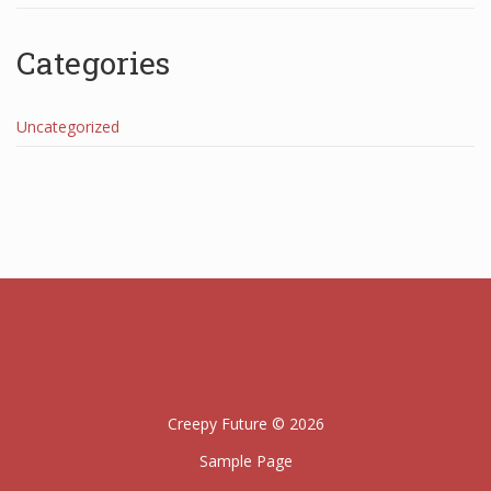
Categories
Uncategorized
Creepy Future © 2026
Sample Page