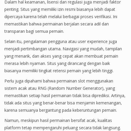
Dalam hal keamanan, lisensi dan regulasi juga menjadi faktor
penting. Situs yang memiliki izin resmi biasanya lebih dapat
dipercaya karena telah melalui berbagai proses verifikasi. Ini
memastikan bahwa permainan berjalan secara adil dan
transparan bagi semua pemain.
Selain itu, pengalaman pengguna atau user experience juga
menjadi pertimbangan utama. Navigasi yang mudah, tampilan
yang menarik, dan akses yang cepat akan membuat pemain
merasa lebih nyaman. Situs yang dirancang dengan baik
biasanya memiliki tingkat retensi pemain yang lebih tinggi.
Perlu juga dipahami bahwa permainan slot menggunakan
sistem acak atau RNG (Random Number Generator), yang
memastikan setiap hasil permainan tidak bisa diprediksi. Artinya,
tidak ada situs yang benar-benar bisa menjamin kemenangan,
karena semuanya bergantung pada keberuntungan pemain.
Namun, meskipun hasil permainan bersifat acak, kualitas
platform tetap mempengaruhi peluang secara tidak langsung.