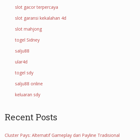
slot gacor terpercaya
slot garansi kekalahan 4d
slot mahjong
togel Sidney
salju88
ular4d
togel sdy
salju88 online
keluaran sdy
Recent Posts
Cluster Pays: Alternatif Gameplay dari Payline Tradisional