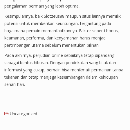
pengalaman bermain yang lebih optimal.
Kesimpulannya, baik Slotzeus88 maupun situs lainnya memiliki
potensi untuk memberikan keuntungan, tergantung pada
bagaimana pemain memanfaatkannya. Faktor seperti bonus,
keamanan, performa, dan kenyamanan harus menjadi
pertimbangan utama sebelum menentukan pilihan.
Pada akhirnya, perjudian online sebaiknya tetap dipandang
sebagai bentuk hiburan. Dengan pendekatan yang bijak dan
informasi yang cukup, pemain bisa menikmati permainan tanpa
tekanan dan tetap menjaga keseimbangan dalam kehidupan
sehari-hari.
Uncategorized