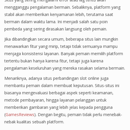
mengganggu pengalaman bermain. Sebaliknya, platform yang
stabil akan memberikan kenyamanan lebih, terutama saat
bermain dalam waktu lama. Ini menjadi salah satu poin
pembeda yang sering dirasakan langsung oleh pemain.
Jika dibandingkan secara umum, beberapa situs lain mungkin
menawarkan fitur yang mirip, tetapi tidak semuanya mampu
menjaga konsistensi layanan. Banyak pemain memilih platform
tertentu bukan hanya karena fitur, tetapi juga karena
pengalaman keseluruhan yang mereka rasakan selama bermain.
Menariknya, adanya situs perbandingan slot online juga
membantu pemain dalam membuat keputusan. Situs-situs ini
biasanya mengevaluasi berbagai aspek seperti keamanan,
metode pembayaran, hingga layanan pelanggan untuk
memberikan gambaran yang lebih jelas kepada pengguna
(
GamesReviews
). Dengan begitu, pemain tidak perlu menebak-
nebak kualitas sebuah platform.