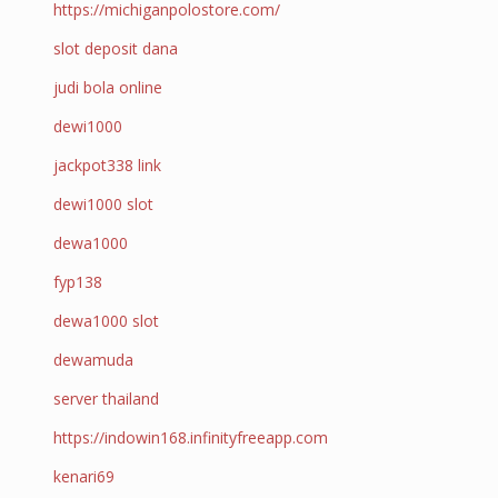
https://michiganpolostore.com/
slot deposit dana
judi bola online
dewi1000
jackpot338 link
dewi1000 slot
dewa1000
fyp138
dewa1000 slot
dewamuda
server thailand
https://indowin168.infinityfreeapp.com
kenari69