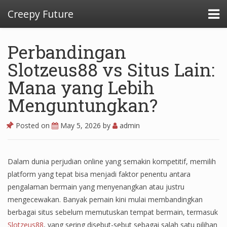
Creepy Future
Perbandingan
Slotzeus88 vs Situs Lain:
Mana yang Lebih
Menguntungkan?
Posted on
May 5, 2026
by
admin
Dalam dunia perjudian online yang semakin kompetitif, memilih
platform yang tepat bisa menjadi faktor penentu antara
pengalaman bermain yang menyenangkan atau justru
mengecewakan. Banyak pemain kini mulai membandingkan
berbagai situs sebelum memutuskan tempat bermain, termasuk
Slotzeus88
, yang sering disebut-sebut sebagai salah satu pilihan