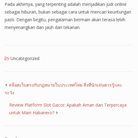
Pada akhirnya, yang terpenting adalah menjadikan judi online
sebagai hiburan, bukan sebagai cara untuk mencari keuntungan
pasti. Dengan begitu, pengalaman bermain akan terasa lebih
menyenangkan dan jauh dari tekanan.
Uncategorized
สล็อตเว็บตรงกับกฎหมายในประเทศไทย สิ่งที่นักเล่นควรรู้และ
ระวัง
Review Platform Slot Gacor: Apakah Aman dan Terpercaya
untuk Main Habanero?