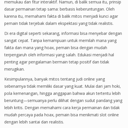
memukau dan fitur interaktif. Namun, di balik semua itu, prinsip
dasar permainan tetap sama: berbasis keberuntungan. Oleh
karena itu, memahami fakta di balik mitos menjadi kunci agar
pemain tidak terjebak dalam ekspektasi yang tidak realistis.
Di era digital seperti sekarang, informasi bisa menyebar dengan
sangat cepat. Tanpa kemampuan untuk memilah mana yang
fakta dan mana yang hoax, pemain bisa dengan mudah
terpengaruh oleh informasi yang salah. Edukasi menjadi hal
penting agar pengalaman bermain tetap positif dan tidak
merugikan.
Kesimpulannya, banyak mitos tentang judi online yang
sebenarnya tidak memiliki dasar yang kuat. Mulai dari jam hoki,
pola kemenangan, hingga anggapan bahwa akun tertentu lebih
beruntung—semuanya perlu dilihat dengan sudut pandang yang
lebih kritis. Dengan memahami cara kerja permainan dan tidak
mudah percaya pada hoax, pemain bisa menikmati slot online
dengan lebih santai dan realistis.