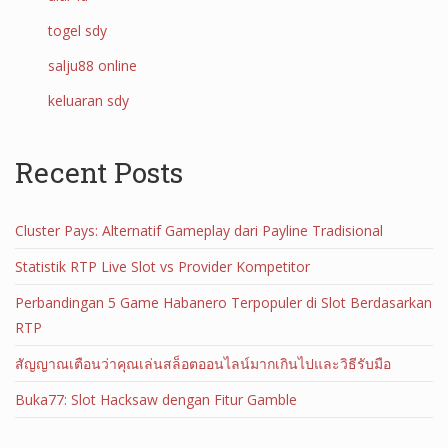
togel sdy
salju88 online
keluaran sdy
Recent Posts
Cluster Pays: Alternatif Gameplay dari Payline Tradisional
Statistik RTP Live Slot vs Provider Kompetitor
Perbandingan 5 Game Habanero Terpopuler di Slot Berdasarkan
RTP
สัญญาณเตือนว่าคุณเล่นสล็อตออนไลน์มากเกินไปและวิธีรับมือ
Buka77: Slot Hacksaw dengan Fitur Gamble