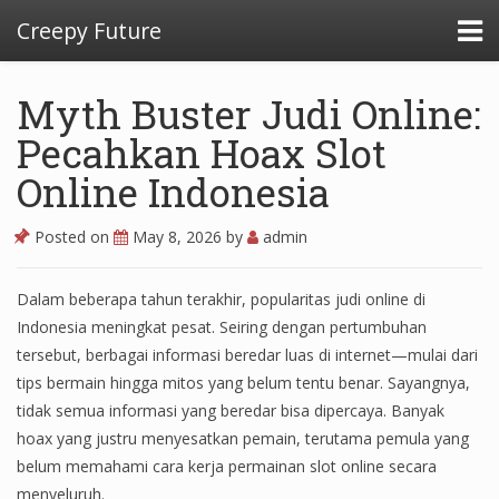
Creepy Future
Myth Buster Judi Online:
Pecahkan Hoax Slot
Online Indonesia
Posted on
May 8, 2026
by
admin
Dalam beberapa tahun terakhir, popularitas judi online di
Indonesia meningkat pesat. Seiring dengan pertumbuhan
tersebut, berbagai informasi beredar luas di internet—mulai dari
tips bermain hingga mitos yang belum tentu benar. Sayangnya,
tidak semua informasi yang beredar bisa dipercaya. Banyak
hoax yang justru menyesatkan pemain, terutama pemula yang
belum memahami cara kerja permainan slot online secara
menyeluruh.