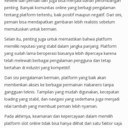
Review dari pemain lain juga bisa menjadi bahan pertimbangan
penting. Banyak komunitas online yang berbagi pengalaman
tentang platform tertentu, baik positif maupun negatif. Dari sini,
pemain bisa mendapatkan gambaran lebih realistis sebelum
memutuskan untuk bermain.
Selain itu, penting juga untuk memastikan bahwa platform
memiliki reputasi yang stabil dalam jangka panjang. Platform
yang sudah lama beroperasi biasanya lebih dipercaya karena
telah melewati berbagai pengalaman pengguna dan tetap
bertahan di industri yang kompetitif.
Dari sisi pengalaman bermain, platform yang baik akan
memberikan akses ke berbagai permainan Habanero tanpa
gangguan teknis. Tampilan yang mudah digunakan, kecepatan
loading yang stabil, dan navigasi yang sederhana juga menjadi
nilai tambah yang membuat pemain lebih nyaman.
Pada akhirnya, keamanan dan kepercayaan dalam memilih
platform slot online tidak bisa hanya dilihat dari satu faktor saja.