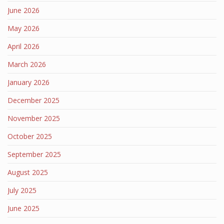
June 2026
May 2026
April 2026
March 2026
January 2026
December 2025
November 2025
October 2025
September 2025
August 2025
July 2025
June 2025