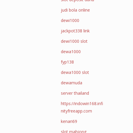
judi bola online
dewi1000
jackpot338 link
dewi1000 slot
dewa1000
fyp138
dewa1000 slot
dewamuda
server thailand
https://indowin168.infi
nityfreeapp.com
kenari69
slot mahjong