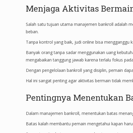
Menjaga Aktivitas Bermai
Salah satu tujuan utama manajemen bankroll adalah me
beban.
Tanpa kontrol yang baik, judi online bisa mengganggu ko
Banyak orang tanpa sadar menggunakan uang kebutuhan
mengabaikan tanggung jawab karena terlalu fokus pad
Dengan pengelolaan bankroll yang disiplin, pemain da
Hal ini sangat penting agar aktivitas bermain tidak me
Pentingnya Menentukan B
Dalam manajemen bankroll, menentukan batas menang 
Batas kalah membantu pemain mengetahui kapan harus b