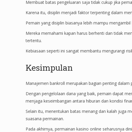
Membuat batas pengeluaran saja tidak cukup jika pem
Karena itu, disiplin menjadi faktor terpenting dalam men
Pemain yang disiplin biasanya lebih mampu mengambil
Mereka memahami kapan harus berhenti dan tidak mema
tertentu.
Kebiasaan seperti ini sangat membantu mengurangi ris
Kesimpulan
Manajemen bankroll merupakan bagian penting dalam p
Dengan pengelolaan dana yang baik, pemain dapat men
menjaga keseimbangan antara hiburan dan kondisi finan
Selain itu, menentukan batas menang dan kalah juga m
suasana permainan.
Pada akhirnya, permainan kasino online seharusnya dini