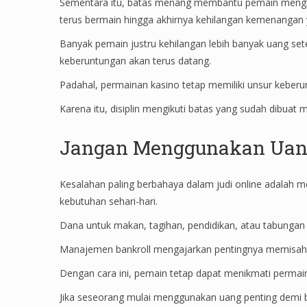
Sementara itu, batas menang membantu pemain menghin
terus bermain hingga akhirnya kehilangan kemenangan 
Banyak pemain justru kehilangan lebih banyak uang 
keberuntungan akan terus datang.
Padahal, permainan kasino tetap memiliki unsur keberun
Karena itu, disiplin mengikuti batas yang sudah dibuat 
Jangan Menggunakan Uan
Kesalahan paling berbahaya dalam judi online adalah
kebutuhan sehari-hari.
Dana untuk makan, tagihan, pendidikan, atau tabungan 
Manajemen bankroll mengajarkan pentingnya memisahk
Dengan cara ini, pemain tetap dapat menikmati permain
Jika seseorang mulai menggunakan uang penting demi b