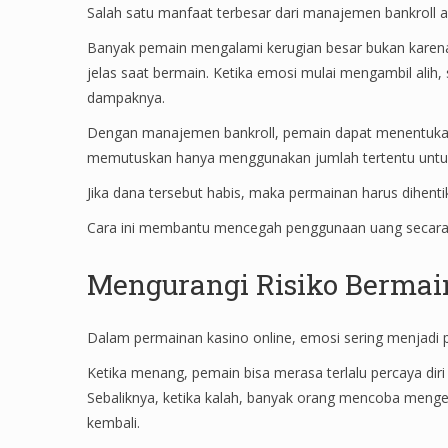
Salah satu manfaat terbesar dari manajemen bankroll
Banyak pemain mengalami kerugian besar bukan karena m
jelas saat bermain. Ketika emosi mulai mengambil ali
dampaknya.
Dengan manajemen bankroll, pemain dapat menentukan
memutuskan hanya menggunakan jumlah tertentu untuk
Jika dana tersebut habis, maka permainan harus dihenti
Cara ini membantu mencegah penggunaan uang secara b
Mengurangi Risiko Bermai
Dalam permainan kasino online, emosi sering menjadi 
Ketika menang, pemain bisa merasa terlalu percaya diri
Sebaliknya, ketika kalah, banyak orang mencoba meng
kembali.