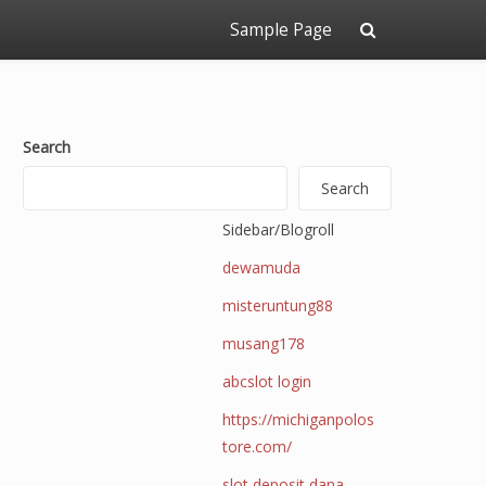
Sample Page
Search
Search
Sidebar/Blogroll
dewamuda
misteruntung88
musang178
abcslot login
https://michiganpolos
tore.com/
slot deposit dana