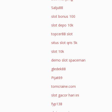
Salju88
slot bonus 100
slot depo 10k
topcer88 slot
situs slot qris 5k
slot 10k
demo slot spaceman
gledek88
Pijat69
tomcraine.com
slot gacor hari ini
fyp138