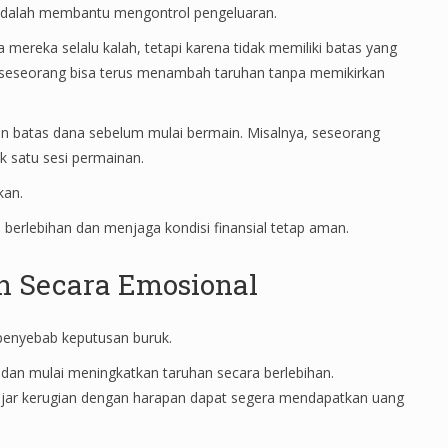
 adalah membantu mengontrol pengeluaran.
ereka selalu kalah, tetapi karena tidak memiliki batas yang
h, seseorang bisa terus menambah taruhan tanpa memikirkan
 batas dana sebelum mulai bermain. Misalnya, seseorang
 satu sesi permainan.
kan.
erlebihan dan menjaga kondisi finansial tetap aman.
n Secara Emosional
penyebab keputusan buruk.
 dan mulai meningkatkan taruhan secara berlebihan.
ejar kerugian dengan harapan dapat segera mendapatkan uang