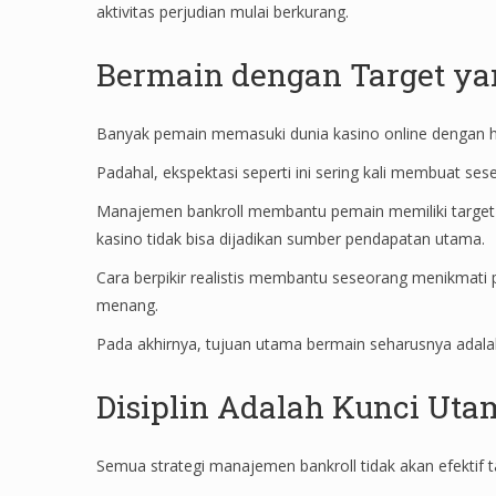
aktivitas perjudian mulai berkurang.
Bermain dengan Target yan
Banyak pemain memasuki dunia kasino online dengan 
Padahal, ekspektasi seperti ini sering kali membuat ses
Manajemen bankroll membantu pemain memiliki target 
kasino tidak bisa dijadikan sumber pendapatan utama.
Cara berpikir realistis membantu seseorang menikmati 
menang.
Pada akhirnya, tujuan utama bermain seharusnya adala
Disiplin Adalah Kunci Uta
Semua strategi manajemen bankroll tidak akan efektif ta