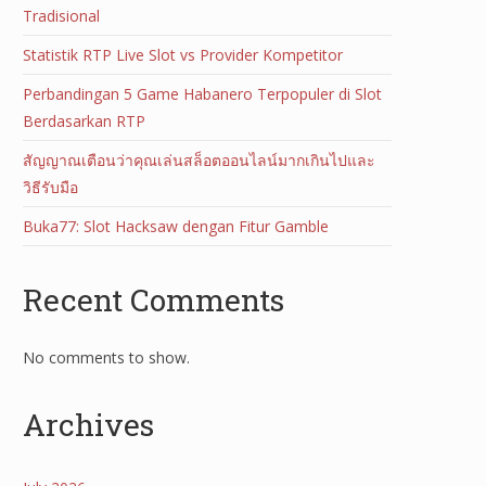
Tradisional
Statistik RTP Live Slot vs Provider Kompetitor
Perbandingan 5 Game Habanero Terpopuler di Slot
Berdasarkan RTP
สัญญาณเตือนว่าคุณเล่นสล็อตออนไลน์มากเกินไปและ
วิธีรับมือ
Buka77: Slot Hacksaw dengan Fitur Gamble
Recent Comments
No comments to show.
Archives