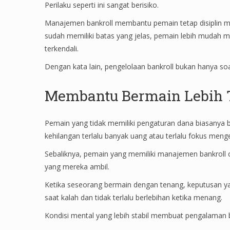
Perilaku seperti ini sangat berisiko.
Manajemen bankroll membantu pemain tetap disiplin m
sudah memiliki batas yang jelas, pemain lebih mudah m
terkendali.
Dengan kata lain, pengelolaan bankroll bukan hanya soal
Membantu Bermain Lebih 
Pemain yang tidak memiliki pengaturan dana biasanya b
kehilangan terlalu banyak uang atau terlalu fokus men
Sebaliknya, pemain yang memiliki manajemen bankroll 
yang mereka ambil.
Ketika seseorang bermain dengan tenang, keputusan yan
saat kalah dan tidak terlalu berlebihan ketika menang.
Kondisi mental yang lebih stabil membuat pengalaman